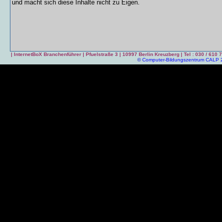
und macht sich diese Inhalte nicht zu Eigen.
|
InternetBoX Branchenführer
| Pfuelstraße 3 | 10997 Berlin Kreuzberg | Tel : 030 / 61
©
Computer-Bildungszentrum CALP 